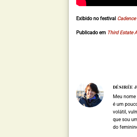
Exibido no festival
Cadence
Publicado em
Third Estate A
DÉSIRÉE 
Meu nome é
é um pouco
volátil, vu
que sou uma
do feminin