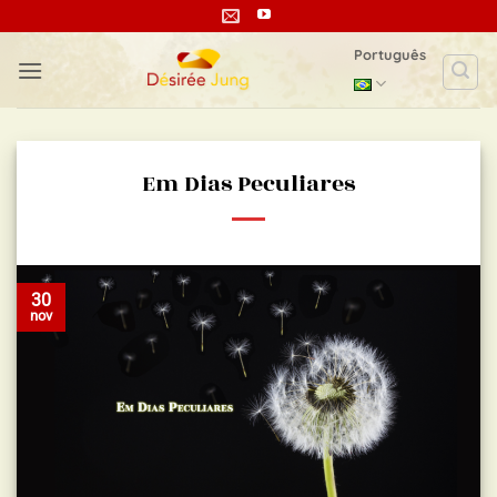
Skip
to
Português
content
Em Dias Peculiares
30
nov