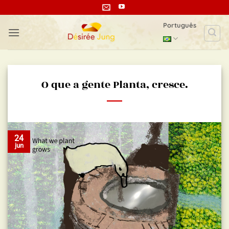
Skip
to
Português
content
O que a gente Planta, cresce.
24
jun