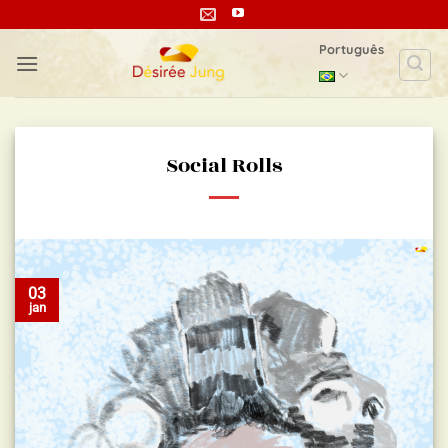
Skip
to
Português
content
Social Rolls
03
jan