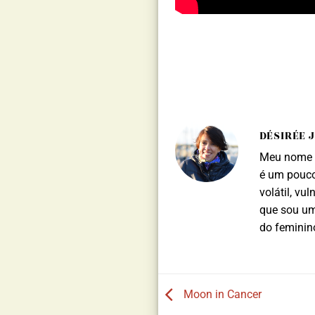
DÉSIRÉE 
Meu nome é
é um pouco
volátil, vu
que sou uma
do feminin
Moon in Cancer